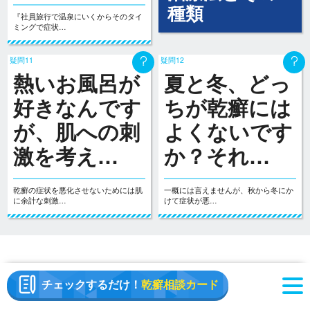
種類
『社員旅行で温泉にいくからそのタイ
ミングで症状…
疑問11
疑問12
熱いお風呂が
夏と冬、どっ
好きなんです
ちが乾癬には
が、肌への刺
よくないです
激を考え…
か？それ…
乾癬の症状を悪化させないためには肌
一概には言えませんが、秋から冬にか
に余計な刺激…
けて症状が悪…
チェックするだけ！
乾癬相談カード