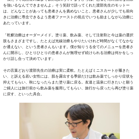
を強いるなんてできませんよ」そう笑顔で語ってくれた渡部先生のモットー
は、どんなことがあっても患者さんを責めないこと。患者さんが少しでも前向
きに治療に専念できるよう患者ファーストの視点でいつも励ましながら治療に
あたっています。
「乾癬治療はオーダーメイド。塗り薬、飲み薬、そして注射剤と今は薬の選択
肢もさまざまですし、たとえば光線治療もやりたいけれど時間がなくてなかな
か通えない、という患者さんもいます。僕が知りうる全てのメニューを患者さ
んに開示し、ひとりひとりの患者さんが無理せず続けられる治療は何かをしっ
かり話し合って決めています」
その言葉どおり渡部先生の治療は実に柔軟。たとえばミニスカートが履きた
い、と訴える若い女性には、肌を露出する季節だけは飲み薬でしっかり症状を
抑えてもらい、秋になったらまた塗り薬に戻る。友達と温泉に行きたいと願う
ご婦人には旅行前から飲み薬を服用してもらい、旅行から戻ったら再び塗り薬
に戻す、といった具合。