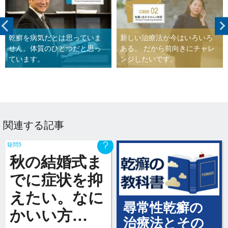
乾癬を病気だとは思っていま
新しい治療法が今はいろいろ
せん。体質のひとつだと思っ
ある。 だから前向きにチャレ
ています。
ンジしたいです。
関連する記事
疑問5
秋の結婚式ま
でに症状を抑
えたい。なに
尋常性乾癬の
かいい方…
治療法とその