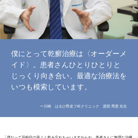
僕にとって乾癬治療は〈オーダーメ
イド〉。患者さんひとりひとりと
じっくり向き合い、最適な治療法を
いつも模索しています。
ー川崎 はるひ野皮フ科クリニック 渡部 秀憲 先生
「僕だって花粉症の薬よく飲み忘れちゃいますからね、患者さんに無理な治療