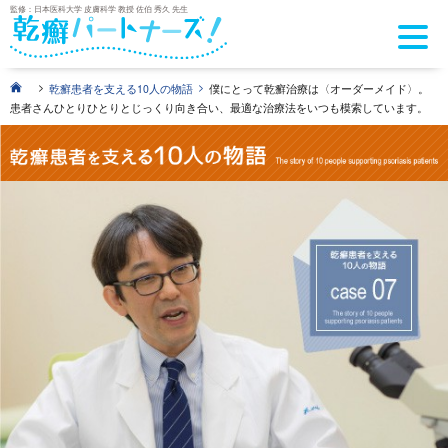
監修：日本医科大学 皮膚科学 教授 佐伯 秀久 先生
>
>
乾癬患者を支える10人の物語
僕にとって乾癬治療は〈オーダーメイド〉。
患者さんひとりひとりとじっくり向き合い、最適な治療法をいつも模索しています。