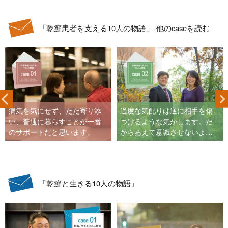
「乾癬患者を支える10人の物語」-他のcaseを読む
病気を気にせず、ただ寄り添
過度な気配りは逆に相手を傷
い、普通に暮らすことが一番
つけるような気がします。だ
のサポートだと思います。
からあえて意識させないよ
う、普段通りにしています。
「乾癬と生きる10人の物語」