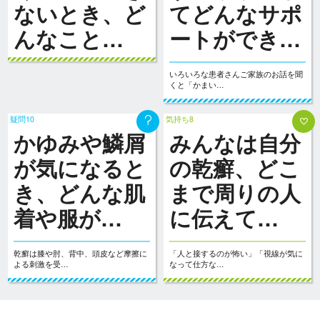
ないとき、ど
てどんなサポ
んなこと…
ートができ…
いろいろな患者さんご家族のお話を聞
くと「かまい…
疑問10
気持ち8
かゆみや鱗屑
みんなは自分
が気になると
の乾癬、どこ
き、どんな肌
まで周りの人
着や服が…
に伝えて…
乾癬は膝や肘、背中、頭皮など摩擦に
「人と接するのが怖い」「視線が気に
よる刺激を受…
なって仕方な…