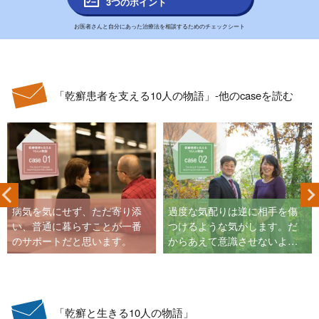
3つのポイント
お医者さんと自分にあった治療法を相談するためのチェックシート
「乾癬患者を支える10人の物語」-他のcaseを読む
病気を気にせず、ただ寄り添
過度な気配りは逆に相手を傷
い、普通に暮らすことが一番
つけるような気がします。だ
のサポートだと思います。
からあえて意識させないよ
う、普段通りにしています。
「乾癬と生きる10人の物語」