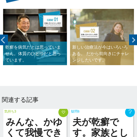
乾癬を病気だとは思っていま
新しい治療法が今はいろいろ
せん。体質のひとつだと思っ
ある。 だから前向きにチャレ
ています。
ンジしたいです。
関連する記事
気持ち3
疑問6
みんな、かゆ
夫が乾癬で
くて我慢でき
す。家族とし