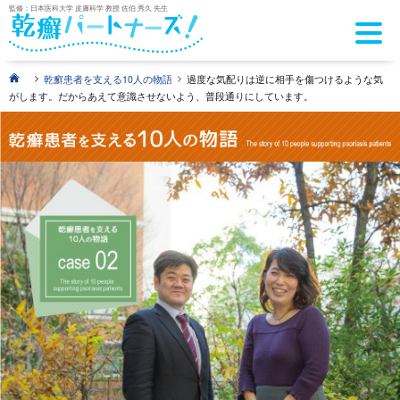
監修：日本医科大学 皮膚科学 教授 佐伯 秀久 先生
>
>
乾癬患者を支える10人の物語
過度な気配りは逆に相手を傷つけるような気
がします。だからあえて意識させないよう、普段通りにしています。