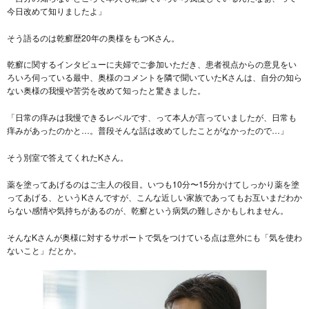
今日改めて知りましたよ」
そう語るのは乾癬歴20年の奥様をもつKさん。
乾癬に関するインタビューに夫婦でご参加いただき、患者視点からの意見をい
ろいろ伺っている最中、奥様のコメントを隣で聞いていたKさんは、自分の知ら
ない奥様の我慢や苦労を改めて知ったと驚きました。
「日常の痒みは我慢できるレベルです、って本人が言っていましたが、日常も
痒みがあったのかと…。普段そんな話は改めてしたことがなかったので…」
そう別室で答えてくれたKさん。
薬を塗ってあげるのはご主人の役目。いつも10分〜15分かけてしっかり薬を塗
ってあげる、というKさんですが、こんな近しい家族であってもお互いまだわか
らない感情や気持ちがあるのが、乾癬という病気の難しさかもしれません。
そんなKさんが奥様に対するサポートで気をつけている点は意外にも「気を使わ
ないこと」だとか。