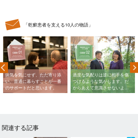
「乾癬患者を支える10人の物語」
病気を気にせず、ただ寄り添
過度な気配りは逆に相手を傷
い、普通に暮らすことが一番
つけるような気がします。だ
のサポートだと思います。
からあえて意識させないよ
う、普段通りにしています。
関連する記事