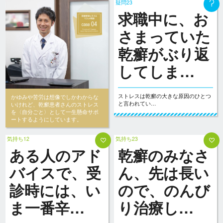
疑問23
求職中に、お
さまっていた
乾癬がぶり返
してしま…
ストレスは乾癬の大きな原因のひとつ
かゆみや苦労は想像でしかわからな
と言われてい…
いけれど、乾癬患者さんのストレス
を〈自分ごと〉として一生懸命サポ
ートするようにしています。
気持ち12
気持ち23
ある人のアド
乾癬のみなさ
バイスで、受
ん、先は長い
診時には、い
ので、のんび
ま一番辛…
り治療し…