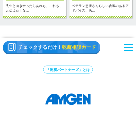
先生と向き合ったらあれも、これも、
ベテラン患者さんらしい含蓄のあるア
と伝えたくな…
ドバイス、あ…
チェックするだけ！
乾癬相談カード
「乾癬パートナーズ」とは
アムジェン株式会社
個人情報保護ポリシー
ご利用に関して
OTZ214141TQ23 2026年 8月作成 ©Amgen K.K