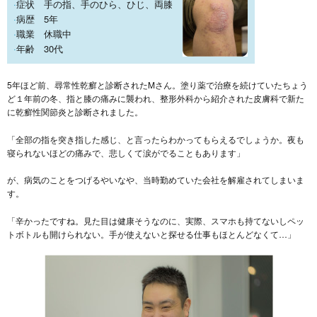
症状 手の指、手のひら、ひじ、両膝
病歴 5年
職業 休職中
年齢 30代
5年ほど前、尋常性乾癬と診断されたMさん。塗り薬で治療を続けていたちょう
ど１年前の冬、指と膝の痛みに襲われ、整形外科から紹介された皮膚科で新た
に乾癬性関節炎と診断されました。
「全部の指を突き指した感じ、と言ったらわかってもらえるでしょうか。夜も
寝られないほどの痛みで、悲しくて涙がでることもあります」
が、病気のことをつげるやいなや、当時勤めていた会社を解雇されてしまいま
す。
「辛かったですね。見た目は健康そうなのに、実際、スマホも持てないしペッ
トボトルも開けられない。手が使えないと探せる仕事もほとんどなくて…」