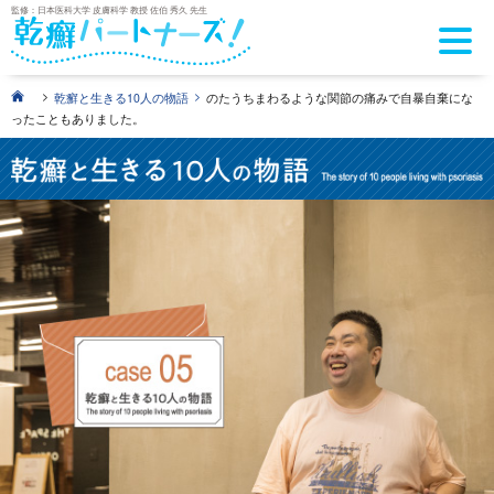
監修：日本医科大学 皮膚科学 教授 佐伯 秀久 先生
>
>
乾癬と生きる10人の物語
のたうちまわるような関節の痛みで自暴自棄にな
ったこともありました。