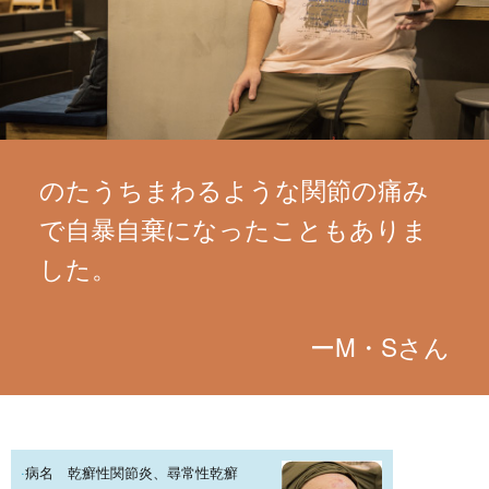
のたうちまわるような関節の痛み
で自暴自棄になったこともありま
した。
ーM・Sさん
病名 乾癬性関節炎、尋常性乾癬