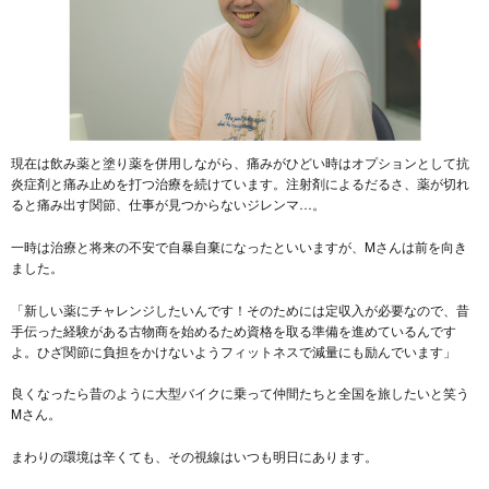
現在は飲み薬と塗り薬を併用しながら、痛みがひどい時はオプションとして抗
炎症剤と痛み止めを打つ治療を続けています。注射剤によるだるさ、薬が切れ
ると痛み出す関節、仕事が見つからないジレンマ…。
一時は治療と将来の不安で自暴自棄になったといいますが、Mさんは前を向き
ました。
「新しい薬にチャレンジしたいんです！そのためには定収入が必要なので、昔
手伝った経験がある古物商を始めるため資格を取る準備を進めているんです
よ。ひざ関節に負担をかけないようフィットネスで減量にも励んでいます」
良くなったら昔のように大型バイクに乗って仲間たちと全国を旅したいと笑う
Mさん。
まわりの環境は辛くても、その視線はいつも明日にあります。