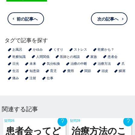
前の記事へ
次の記事へ
タグで記事を探す
お風呂
かゆみ
くすり
ストレス
乾癬かも？
乾癬知識
人間関係
医師との相談
家族
患者会
日光
未来
気分転換
治療の中断
治療方法
爪
生活
知恵袋
育児
費用
関節
頭皮
鱗屑
痛み
注射
仕事
関連する記事
疑問26
疑問28
患者会ってど
治療方法のこ