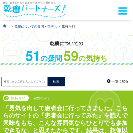
監修：日本医科大学 皮膚科学 教授 佐伯 秀久 先生
>
>
乾癬についての疑問・気持ち
気持ち41
乾癬についての
51
59
の疑問
の気持ち
一覧に戻る
検索
気持ち41
2020/05/18
勇気を出して患者会に行ってきました。こち
らのサイトの『
患者会に行ってみた』
を読んで
興味をもち、こんな雰囲気ならひとりでも参加
できるな、と思えたからです。結果は、想像以