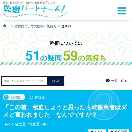
監修：日本医科大学 皮膚科学 教授 佐伯 秀久 先生
>
>
乾癬についての疑問・気持ち
疑問21
乾癬についての
51
59
の疑問
の気持ち
一覧に戻る
検索
疑問21
2019/03/04
この前、献血しようと思ったら乾癬患者はダ
メと言われました。なんでですか？
（46才 会社員：乾癬歴 2年）
くすり
乾癬知識