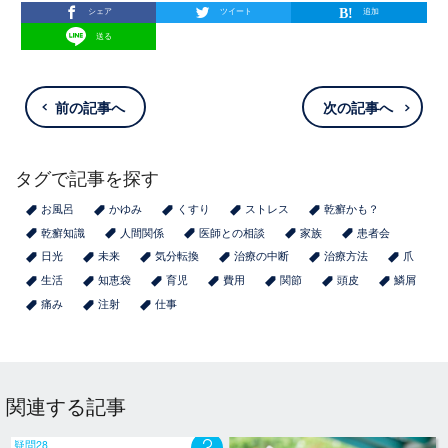
シェア
ツイート
追加
送る
前の記事へ
次の記事へ
タグで記事を探す
お風呂
かゆみ
くすり
ストレス
乾癬かも？
乾癬知識
人間関係
医師との相談
家族
患者会
日光
未来
気分転換
治療の中断
治療方法
爪
生活
知恵袋
育児
費用
関節
頭皮
鱗屑
痛み
注射
仕事
関連する記事
疑問28