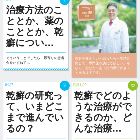
治療方法のこ
ととか、薬の
こととか、乾
癬につい…
そういうことでしたら、最寄りの患者
自分を変えたいと思ったら一歩踏み
会をたずねて…
出して、専門医を訪ねて欲しい。今
なら、あなたにあった治療法がきっ
とあるはずです。
疑問7
気持ち20
乾癬の研究っ
乾癬でどのよ
て、いまどこ
うな治療がで
まで進んでい
きるのか、ど
るの？
んな治療…