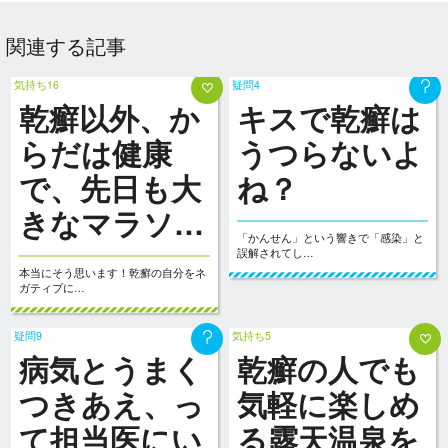
関連する記事
気持ち16
疑問4
乾癬以外、か
キスで乾癬は
らだは健康
うつらないよ
で、先日も大
ね？
きなマラソ…
「かんせん」という響きで「感染」と
誤解されてし…
本当にそう思います！乾癬の自分をネ
ガティブに…
疑問9
気持ち5
病気とうまく
乾癬の人でも
つきあえ、っ
気軽に楽しめ
て担当医にい
る露天温泉を