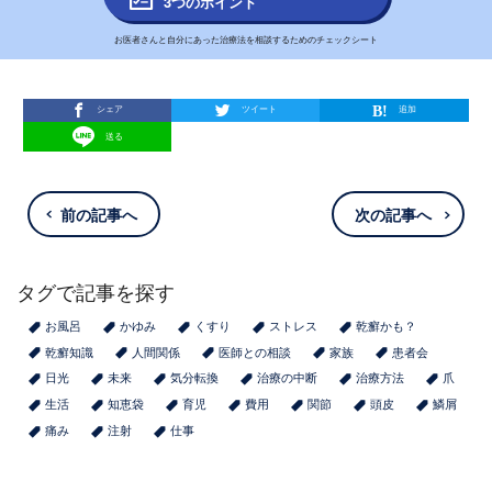
3つのポイント
お医者さんと自分にあった治療法を相談するためのチェックシート
シェア
ツイート
追加
送る
前の記事へ
次の記事へ
タグで記事を探す
お風呂
かゆみ
くすり
ストレス
乾癬かも？
乾癬知識
人間関係
医師との相談
家族
患者会
日光
未来
気分転換
治療の中断
治療方法
爪
生活
知恵袋
育児
費用
関節
頭皮
鱗屑
痛み
注射
仕事