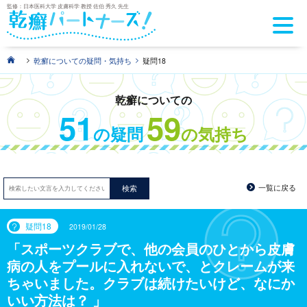
監修：日本医科大学 皮膚科学 教授 佐伯 秀久 先生
>
>
乾癬についての疑問・気持ち
疑問18
乾癬についての
51
59
の疑問
の気持ち
一覧に戻る
検索
疑問18
2019/01/28
スポーツクラブで、他の会員のひとから皮膚
病の人をプールに入れないで、とクレームが来
ちゃいました。クラブは続けたいけど、なにか
いい方法は？