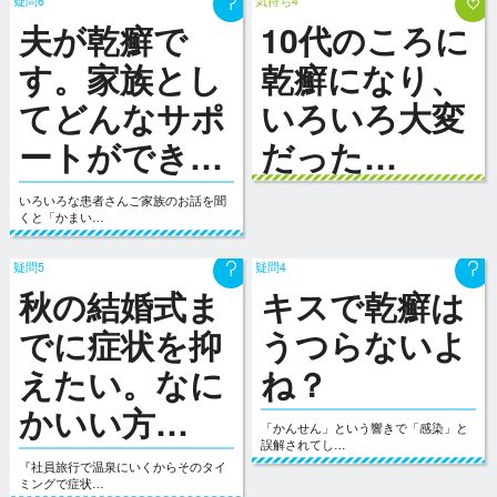
疑問6
気持ち4
夫が乾癬で
10代のころに
す。家族とし
乾癬になり、
てどんなサポ
いろいろ大変
ートができ…
だった…
いろいろな患者さんご家族のお話を聞
くと「かまい…
疑問5
疑問4
秋の結婚式ま
キスで乾癬は
でに症状を抑
うつらないよ
えたい。なに
ね？
かいい方…
「かんせん」という響きで「感染」と
誤解されてし…
『社員旅行で温泉にいくからそのタイ
ミングで症状…