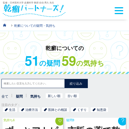
監修：日本医科大学 皮膚科学 教授 佐伯 秀久 先生
>
乾癬についての疑問・気持ち
乾癬についての
51
59
の疑問
の気持ち
絞り込み
新しい順
古い順
全て
疑問
気持ち
注目のタグ：
生活
治療方法
医師との相談
くすり
知恵袋
気持ち6
疑問8