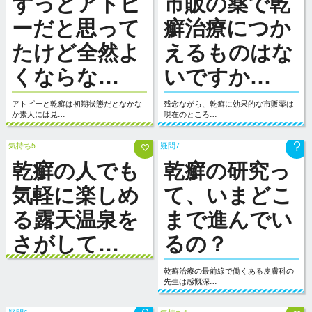
ずっとアトピ
市販の薬で乾
ーだと思って
癬治療につか
たけど全然よ
えるものはな
くならな…
いですか…
アトピーと乾癬は初期状態だとなかな
残念ながら、乾癬に効果的な市販薬は
か素人には見…
現在のところ…
気持ち5
疑問7
乾癬の人でも
乾癬の研究っ
気軽に楽しめ
て、いまどこ
る露天温泉を
まで進んでい
さがして…
るの？
乾癬治療の最前線で働くある皮膚科の
先生は感慨深…