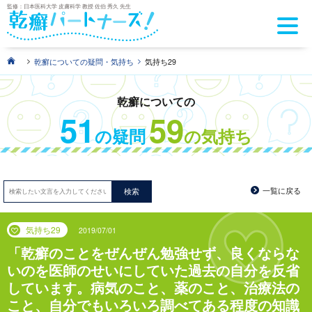
監修：日本医科大学 皮膚科学 教授 佐伯 秀久 先生
>
>
乾癬についての疑問・気持ち
気持ち29
乾癬についての
51
59
の疑問
の気持ち
一覧に戻る
検索
気持ち29
2019/07/01
乾癬のことをぜんぜん勉強せず、良くならな
いのを医師のせいにしていた過去の自分を反省
しています。病気のこと、薬のこと、治療法の
こと、自分でもいろいろ調べてある程度の知識