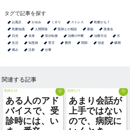
タグで記事を探す
お風呂
かゆみ
くすり
ストレス
乾癬かも？
乾癬知識
人間関係
医師との相談
家族
患者会
日光
未来
気分転換
治療の中断
治療方法
爪
生活
知恵袋
育児
費用
関節
頭皮
鱗屑
痛み
注射
仕事
関連する記事
気持ち12
気持ち11
ある人のアド
あまり会話が
バイスで、受
上手ではない
診時には、い
ので、病院に