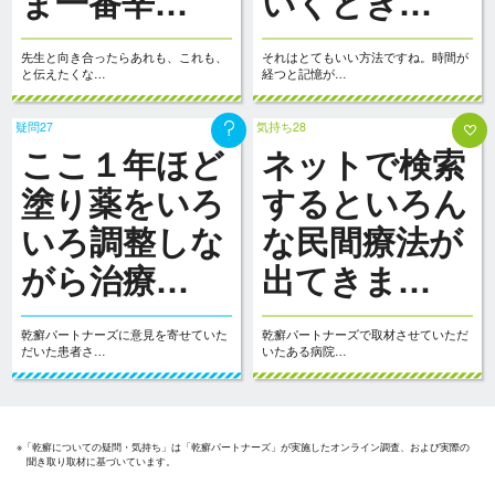
ま一番辛…
いくとき…
先生と向き合ったらあれも、これも、
それはとてもいい方法ですね。時間が
と伝えたくな…
経つと記憶が…
疑問27
気持ち28
ここ１年ほど
ネットで検索
塗り薬をいろ
するといろん
いろ調整しな
な民間療法が
がら治療…
出てきま…
乾癬パートナーズに意見を寄せていた
乾癬パートナーズで取材させていただ
だいた患者さ…
いたある病院…
※「乾癬についての疑問・気持ち」は「乾癬パートナーズ」が実施したオンライン調査、および実際の
聞き取り取材に基づいています。