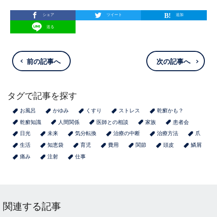
シェア
ツイート
追加
送る
前の記事へ
次の記事へ
タグで記事を探す
お風呂
かゆみ
くすり
ストレス
乾癬かも？
乾癬知識
人間関係
医師との相談
家族
患者会
日光
未来
気分転換
治療の中断
治療方法
爪
生活
知恵袋
育児
費用
関節
頭皮
鱗屑
痛み
注射
仕事
関連する記事