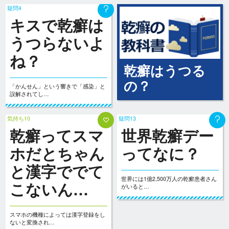
疑問4
キスで乾癬は
うつらないよ
ね？
乾癬はうつる
の？
「かんせん」という響きで「感染」と
誤解されてし…
気持ち10
疑問13
乾癬ってスマ
世界乾癬デー
ホだとちゃん
ってなに？
と漢字ででて
世界には1億2,500万人の乾癬患者さん
こないん…
がいると…
スマホの機種によっては漢字登録をし
ないと変換され…