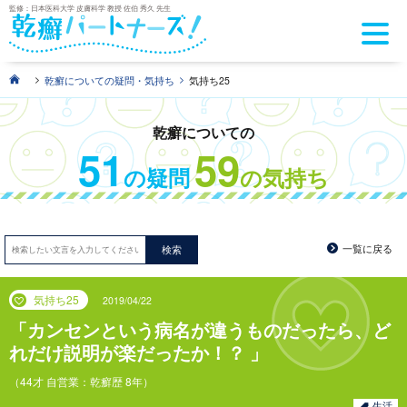
監修：日本医科大学 皮膚科学 教授 佐伯 秀久 先生
>
>
乾癬についての疑問・気持ち
気持ち25
乾癬についての
51
59
の疑問
の気持ち
一覧に戻る
検索
気持ち25
2019/04/22
カンセンという病名が違うものだったら、ど
れだけ説明が楽だったか！？
（44才 自営業：乾癬歴 8年）
生活