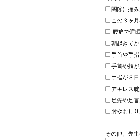
関節に痛み
この３ヶ月
腰痛で睡眠
朝起きてか
手首や手指
手首や指が
手指が３日
アキレス腱
足先や足首
肘やおしり
その他、先生