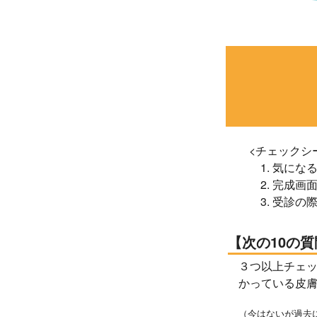
<チェックシ
1. 気にな
2. 完成画
3. 受診の
次の10の
３つ以上チェ
かっている皮
（今はないが過去