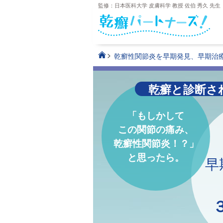
監修：日本医科大学 皮膚科学 教授 佐伯 秀久 先生
>
乾癬性関節炎を早期発見、早期治
乾癬と診断さ
「もしかして
この関節の痛み、
乾癬性関節炎！？」
と思ったら。
早