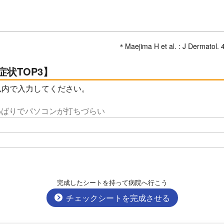
＊Maejima H et al. : J Dermatol. 
状TOP3
以内で入力してください。
完成したシートを持って病院へ行こう
チェックシートを完成させる