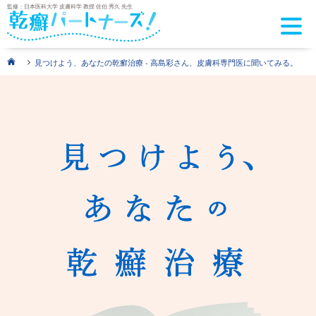
監修：日本医科大学 皮膚科学 教授 佐伯 秀久 先生
>
見つけよう、あなたの乾癬治療 - 高島彩さん、皮膚科専門医に聞いてみる。