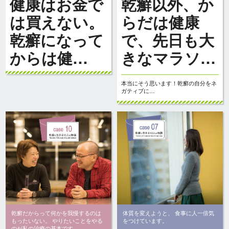
健康はお金で
乾癬以外、か
は買えない。
らだは健康
乾癬になって
で、先日も大
からは健…
きなマラソ…
本当にそう思います！乾癬の自分をネ
ガティブに…
乾癬だからって何かを我慢するのは
体質を変えようと、 食事に人一倍気
もったいない。 やりたいことをやる
をつけています。
のが私の治療の基本です。