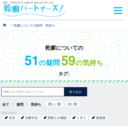
監修：日本医科大学 皮膚科学 教授 佐伯 秀久 先生
>
乾癬についての疑問・気持ち
乾癬についての
51
59
の疑問
の気持ち
タグ:
絞り込み
新しい順
古い順
全て
疑問
気持ち
注目のタグ：
生活
治療方法
医師との相談
くすり
知恵袋