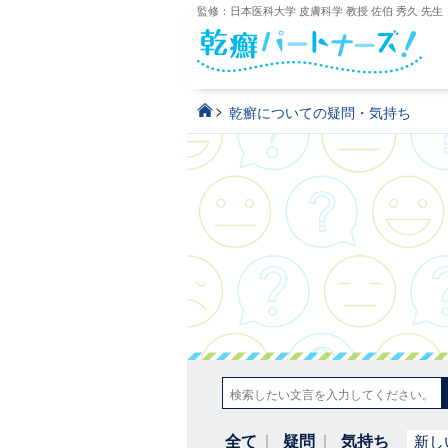
監修：日本医科大学 皮膚科学 教授 佐伯 秀久 先生
>
乾癬についての疑問・気持ち
全て
疑問
気持ち
新し