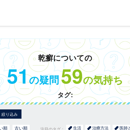
乾癬についての
51
59
の疑問
の気持ち
タグ:
絞り込み
い順
古い順
生活
治療方法
医師
注目のタグ：