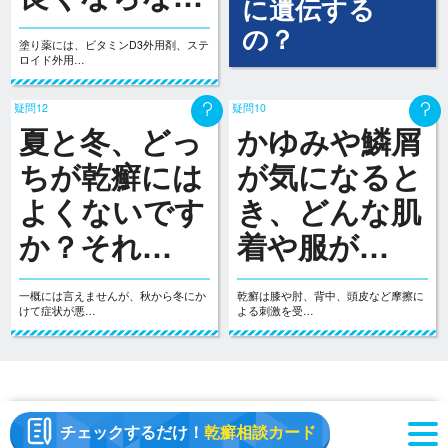
に遺伝する
の？
塗り薬には、ビタミンD3外用剤、ステ
ロイド外用…
疑問12
疑問10
夏と冬、どっ
かゆみや鱗屑
ちが乾癬には
が気になると
よくないです
き、どんな肌
か？それ…
着や服が…
一概には言えませんが、秋から冬にか
乾癬は膝や肘、背中、頭皮など摩擦に
けて症状が悪…
よる刺激を受…
チェックするだけ！
乾癬相談カード