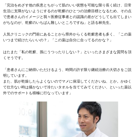
「完治をめざす他の疾患とちがって肌のいい状態を可能な限り長く続け、日常
生活に支障がないようにするのが乾癬のひとつの治療目標となるため、その点
で患者さんのイメージと我々医療従事者との認識の差がどうしても出てしまい
がちなのが、乾癬のいちばん難しいところですね」と語る林先生。
人気クリニックの門前にあることから県外からくる乾癬患者も多く、「この薬
いつまで続けたらいいの？」「この薬は自分に合ってるのかな？」
はたまた「私の乾癬、孫にうつったりしない？」といったさまざまな質問を頂
くそうです。
「患者さんにご納得いただけるよう、時間の許す限り継続治療の大切さをご説
明しています。
また、肌が乾燥したらよくないのでマメに保湿してくださいね、とか。かゆく
て仕方ない時は掻かないで冷たいタオルを当ててみてください、といった薬以
外でのサポートも積極に行なっています」