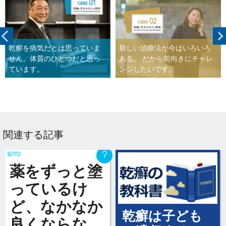
乾癬を病気だとは思っていま
新しい治療法が今はいろいろ
せん。体質のひとつだと思っ
ある。 だから前向きにチャレ
ています。
ンジしたいです。
関連する記事
疑問2
薬をずっと塗
っているけ
ど、なかなか
乾癬は子ども
良くならな…