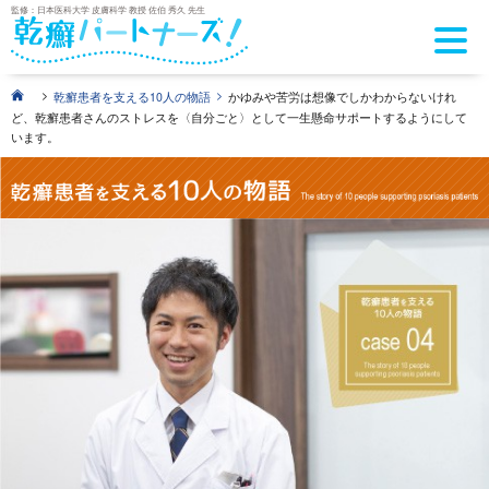
監修：日本医科大学 皮膚科学 教授 佐伯 秀久 先生
>
>
乾癬患者を支える10人の物語
かゆみや苦労は想像でしかわからないけれ
ど、乾癬患者さんのストレスを〈自分ごと〉として一生懸命サポートするようにして
います。