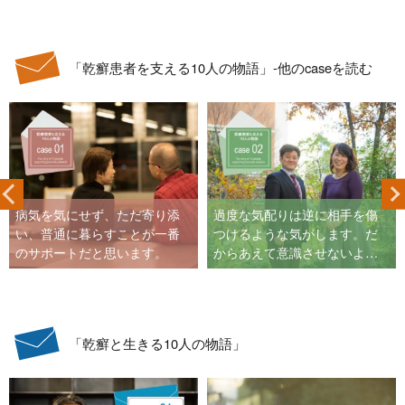
「乾癬患者を支える10人の物語」-他のcaseを読む
病気を気にせず、ただ寄り添
過度な気配りは逆に相手を傷
い、普通に暮らすことが一番
つけるような気がします。だ
のサポートだと思います。
からあえて意識させないよ
う、普段通りにしています。
「乾癬と生きる10人の物語」